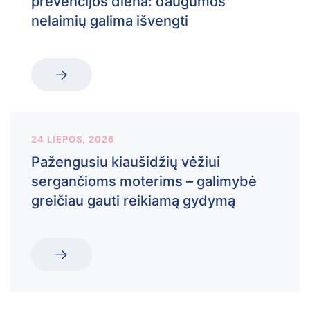
prevencijos diena: daugumos
nelaimių galima išvengti
24 LIEPOS, 2026
Pažengusiu kiaušidžių vėžiui
sergančioms moterims – galimybė
greičiau gauti reikiamą gydymą