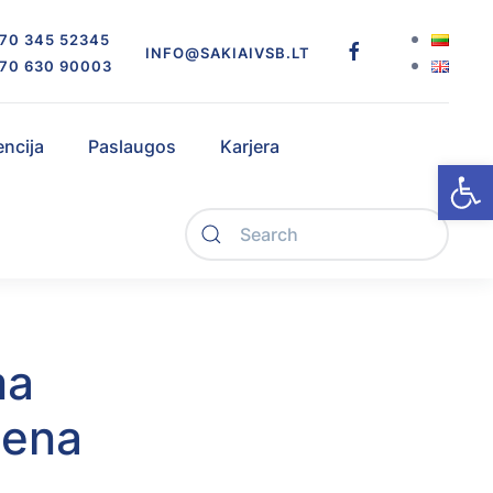
70 345 52345
INFO@SAKIAIVSB.LT
70 630 90003
encija
Paslaugos
Karjera
Open
ma
iena