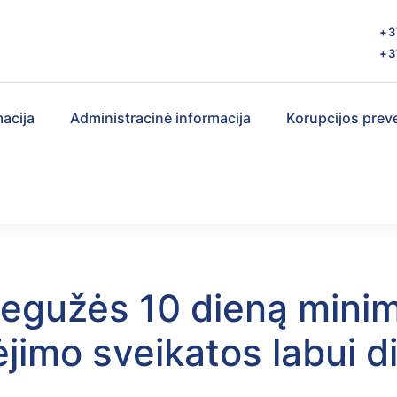
s
+3
+3
macija
Administracinė informacija
Korupcijos prev
egužės 10 dieną mini
ėjimo sveikatos labui d