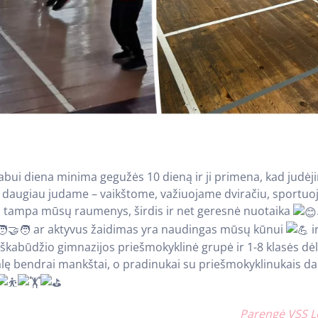
labui diena minima gegužės 10 dieną ir ji primena, kad judė
 daugiau judame – vaikštome, važiuojame dviračiu, sportu
ni tampa mūsų raumenys, širdis ir net geresnė nuotaika
ar aktyvus žaidimas yra naudingas mūsų kūnui
i
škabūdžio gimnazijos priešmokyklinė grupė ir 1-8 klasės dė
alę bendrai mankštai, o pradinukai su priešmokyklinukais da
Parengė VSS L