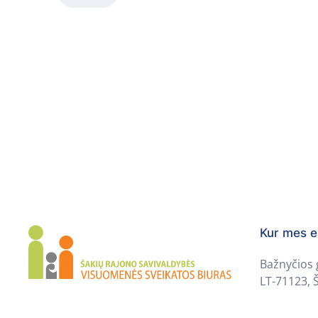
Kur mes 
Bažnyčios 
LT-71123, Š