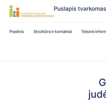
Puslapis tvarkoma
Pradinis
Struktūra ir kontaktai
Teisinė infor
G
jud