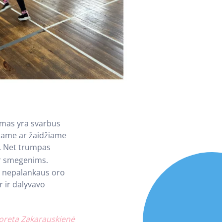
jimas yra svarbus
ojame ar žaidžiame
. Net trumpas
r smegenims.
l nepalankaus oro
r ir dalyvavo
oreta Zakarauskienė