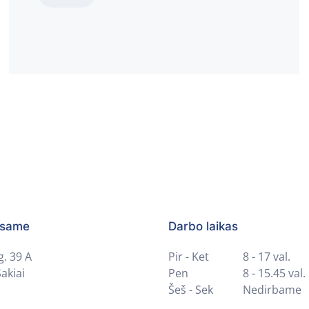
esame
Darbo laikas
g. 39 A
Pir - Ket
8 - 17 val.
akiai
Pen
8 - 15.45 val.
Šeš - Sek
Nedirbame