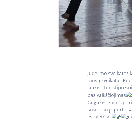
Judėjimo sveikatos 
mūsų sveikatai. Kuo
lauke – tuo stipres
pasivaikščiojimas
Gegužės 7 dieną Gri
susirinko į sporto s
estafetėse.