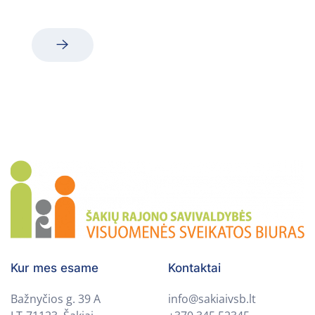
Kur mes esame
Kontaktai
Bažnyčios g. 39 A
info@sakiaivsb.lt