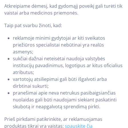
Atkreipiame dėmesį, kad gydomąjį poveikį gali turėti tik
vaistai arba medicinos priemonės.
Taip pat svarbu žinoti, kad:
reklamoje minimi gydytojai ar kiti sveikatos
priežiūros specialistai nebūtinai yra realūs
asmenys;
sukčiai dažnai neteisėtai naudoja valstybės
institucijų pavadinimus, logotipus ar kitus oficialius
atributus;
vartotojų atsiliepimai gali būti išgalvoti arba
dirbtinai sukurti;
pranešimai apie neva netrukus pasibaigsiančias
nuolaidas gali būti naudojami siekiant paskatinti
skubotą ir neapgalvotą sprendimą pirkti.
Prieš pirkdami patikrinkite, ar reklamuojamas
produktas tikrai yra vaistas:
spauskite čia