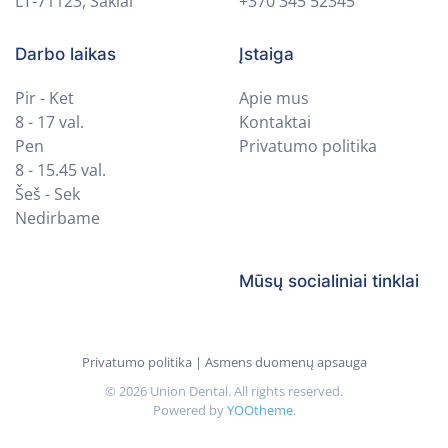
LT-71123, Šakiai
+370 345 52345
Darbo laikas
Įstaiga
Pir - Ket
Apie mus
8 - 17 val.
Kontaktai
Pen
Privatumo politika
8 - 15.45 val.
Šeš - Sek
Nedirbame
Mūsų socialiniai tinklai
Privatumo politika | Asmens duomenų apsauga
©
2026
Union Dental. All rights reserved.
Powered by
YOOtheme
.