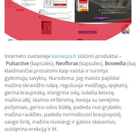
Interneto svetainėje
kainacpa.lt
siūlomi produktai –
Pulsactive
(kapsulės),
Neoflorax
(kapsulės),
Boswellia
(kap
klaidinančiai pristatomi kaip vaistai ir turintys
gydomųjų savybių. Nurodoma, jog maisto papildai
mažina skrandžio talpą, reguliuoja medžiagų apykaitą,
gerina kraujotaką, stangrina odą, sukelia ketozę,
mažina alkį, skatina virškinimą, kovoja su senėjimo
požymiais, gerina odos būklę, padeda nuo grybelio,
mažina raukšles, padeda normalizuoti kraujospūdį,
saugo širdį, mažina nuovargį ir galvos skausmus,
sustiprina erekciją ir kt.