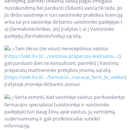
vartojimą, parinkti tinkamą vaistą pagal žmogaus
nusiskundimą bei parduoti (išduoti) vaistą tik tada, jei
jis dirba vaistinėje ir turi vaistininko praktikos licenciją
arba tai yra vaistinėje dirbantis vaistininko padėjėjas (-
a) (farmakotechnikas, (ė)) įrašytas (-a) į Vaistininko
padėjėjų (farmakotechnikų) sąrašą.
Tam tikrus (ne visus) nereceptinius vaistus
(
https://vvkt.lrv.lt/…/vaistiniu-preparatu-leidziamu…/
)
gali parduoti (bet ne konsultuoti, parinkti) į Vaistinių
preparatų mažmeninės prekybos įmonių sąrašą
(
https://vvkt.lrv.lt/…/farmacin…/sarasai_farm_lic_veikla/
)
įrašytoje įmonėje dirbantis asmuo.
Verta atminti, kad vaistinėje vaistus parduodantys
farmacijos specialistai (vaistininkai ir vaistininko
padėjėjai) turi daug žinių apie vaistus, jų vartojimą,
suderinamumą ir gali profesionaliai suteikti
informaciją.