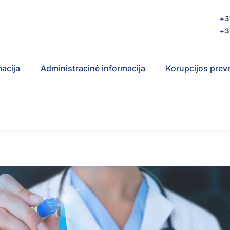
s
+3
+3
macija
Administracinė informacija
Korupcijos prev