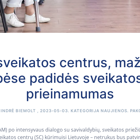
 sveikatos centrus, ma
bėse padidės sveikato
prieinamumas
A
INDRĖ BIEMOLT
,
2023-05-03
. KATEGORIJA
NAUJIENOS
.
PAK
M) po intensyvaus dialogo su savivaldybių, sveikatos priežiū
ikatos centrų (SC) kūrimuisi Lietuvoje – netrukus bus patvir