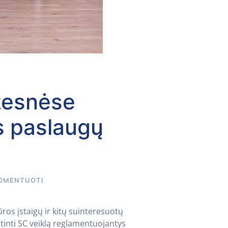
žesnėse
s paslaugų
OMENTUOTI
ros įstaigų ir kitų suinteresuotų
tinti SC veiklą reglamentuojantys