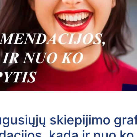
gusiųjų skiepijimo graf
acijos, kada ir nuo ko 