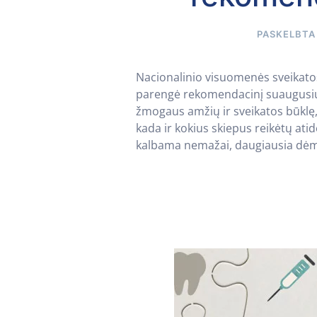
PASKELBT
Nacionalinio visuomenės sveikatos
parengė rekomendacinį suaugusiųj
žmogaus amžių ir sveikatos būklę, t
kada ir kokius skiepus reikėtų ati
kalbama nemažai, daugiausia dėmesi