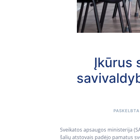
Įkūrus
savivaldy
PASKELBT
Sveikatos apsaugos ministerija (SA
šalių atstovais padėjo pamatus sve