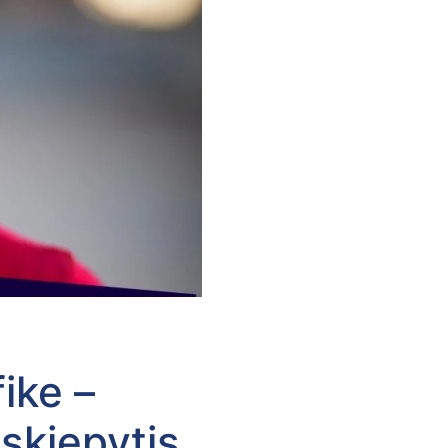
ike –
skiepytis