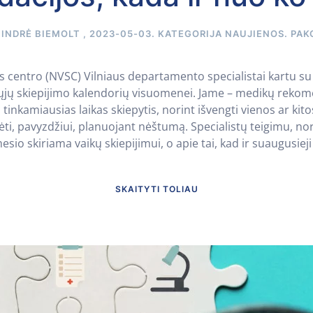
A
INDRĖ BIEMOLT
,
2023-05-03
. KATEGORIJA
NAUJIENOS
.
PAK
 centro (NVSC) Vilniaus departamento specialistai kartu su 
ų skiepijimo kalendorių visuomenei. Jame – medikų rekomen
inkamiausias laikas skiepytis, norint išvengti vienos ar kitos
dėti, pavyzdžiui, planuojant nėštumą. Specialistų teigimu, n
o skiriama vaikų skiepijimui, o apie tai, kad ir suaugusieji p
SKAITYTI TOLIAU