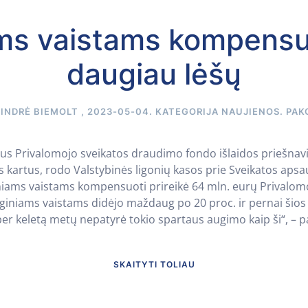
ms vaistams kompensuot
daugiau lėšų
A
INDRĖ BIEMOLT
,
2023-05-04
. KATEGORIJA
NAUJIENOS
.
PAK
us Privalomojo sveikatos draudimo fondo išlaidos priešna
 kartus, rodo Valstybinės ligonių kasos prie Sveikatos apsau
iniams vaistams kompensuoti prireikė 64 mln. eurų Privalo
iniams vaistams didėjo maždaug po 20 proc. ir pernai šios iš
per keletą metų nepatyrė tokio spartaus augimo kaip ši“, – pa
SKAITYTI TOLIAU