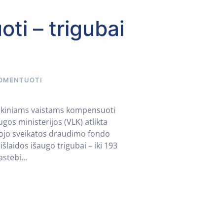
i – trigubai
OMENTUOTI
vikiniams vaistams kompensuoti
gos ministerijos (VLK) atlikta
mojo sveikatos draudimo fondo
laidos išaugo trigubai – iki 193
stebi...