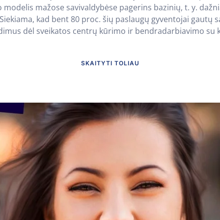
mo modelis mažose savivaldybėse pagerins bazinių, t. y. daž
iekiama, kad bent 80 proc. šių paslaugų gyventojai gautų sav
dimus dėl sveikatos centrų kūrimo ir bendradarbiavimo su k
SKAITYTI TOLIAU