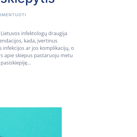
OMENTUOTI
Lietuvos infektologų draugija
dacijos, kada, įvertinus
 infekcijos ar jos komplikacijų, o
ors apie skiepus pastaruoju metu
asiskiepiję...