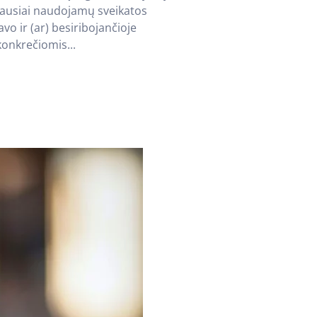
niausiai naudojamų sveikatos
o ir (ar) besiribojančioje
onkrečiomis...