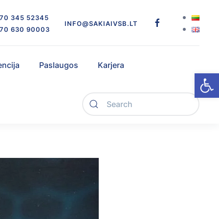
70 345 52345
INFO@SAKIAIVSB.LT
70 630 90003
encija
Paslaugos
Karjera
Open