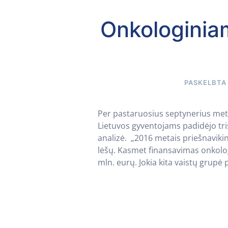
Onkologinia
PASKELBT
Per pastaruosius septynerius met
Lietuvos gyventojams padidėjo tris
analizė. „2016 metais priešnavik
lėšų. Kasmet finansavimas onkolog
mln. eurų. Jokia kita vaistų grupė 