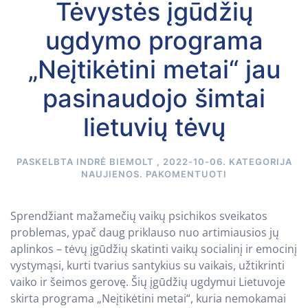
Tėvystės įgūdžių
ugdymo programa
„Neįtikėtini metai“ jau
pasinaudojo šimtai
lietuvių tėvų
PASKELBTA
INDRĖ BIEMOLT
,
2022-10-06
. KATEGORIJA
NAUJIENOS
.
PAKOMENTUOTI
Sprendžiant mažamečių vaikų psichikos sveikatos
problemas, ypač daug priklauso nuo artimiausios jų
aplinkos – tėvų įgūdžių skatinti vaikų socialinį ir emocinį
vystymąsi, kurti tvarius santykius su vaikais, užtikrinti
vaiko ir šeimos gerovę. Šių įgūdžių ugdymui Lietuvoje
skirta programa „Neįtikėtini metai“, kuria nemokamai