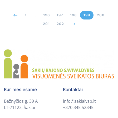
1
…
196
197
198
199
200
201
202
Kur mes esame
Kontaktai
Bažnyčios g. 39 A
info@sakiaivsb.lt
LT-71123, Šakiai
+370 345 52345