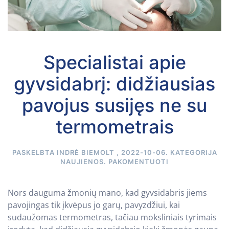
Specialistai apie
gyvsidabrį: didžiausias
pavojus susijęs ne su
termometrais
PASKELBTA
INDRĖ BIEMOLT
,
2022-10-06
. KATEGORIJA
NAUJIENOS
.
PAKOMENTUOTI
Nors dauguma žmonių mano, kad gyvsidabris jiems
pavojingas tik įkvėpus jo garų, pavyzdžiui, kai
sudaužomas termometras, tačiau moksliniais tyrimais