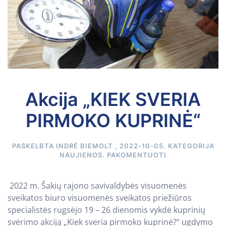
Akcija „KIEK SVERIA
PIRMOKO KUPRINĖ“
PASKELBTA
INDRĖ BIEMOLT
,
2022-10-05
. KATEGORIJA
NAUJIENOS
.
PAKOMENTUOTI
2022 m. Šakių rajono savivaldybės visuomenės
sveikatos biuro visuomenės sveikatos priežiūros
specialistės rugsėjo 19 – 26 dienomis vykdė kuprinių
svėrimo akciją „Kiek sveria pirmoko kuprinė?“ ugdymo