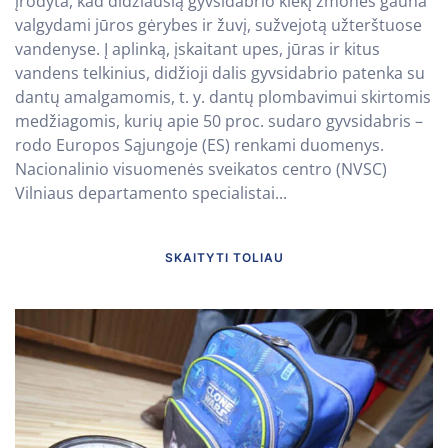
įrodyta, kad didžiausią gyvsidabrio kiekį žmonės gauna
valgydami jūros gėrybes ir žuvį, sužvejotą užterštuose
vandenyse. Į aplinką, įskaitant upes, jūras ir kitus
vandens telkinius, didžioji dalis gyvsidabrio patenka su
dantų amalgamomis, t. y. dantų plombavimui skirtomis
medžiagomis, kurių apie 50 proc. sudaro gyvsidabris –
rodo Europos Sąjungoje (ES) renkami duomenys.
Nacionalinio visuomenės sveikatos centro (NVSC)
Vilniaus departamento specialistai...
SKAITYTI TOLIAU