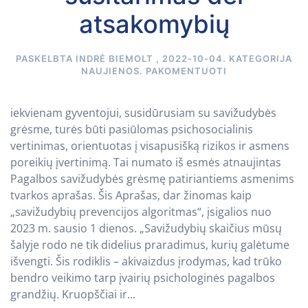
atsakomybių
PASKELBTA
INDRĖ BIEMOLT
,
2022-10-04
. KATEGORIJA
NAUJIENOS
.
PAKOMENTUOTI
iekvienam gyventojui, susidūrusiam su savižudybės
grėsme, turės būti pasiūlomas psichosocialinis
vertinimas, orientuotas į visapusišką rizikos ir asmens
poreikių įvertinimą. Tai numato iš esmės atnaujintas
Pagalbos savižudybės grėsmę patiriantiems asmenims
tvarkos aprašas. Šis Aprašas, dar žinomas kaip
„savižudybių prevencijos algoritmas“, įsigalios nuo
2023 m. sausio 1 dienos. „Savižudybių skaičius mūsų
šalyje rodo ne tik didelius praradimus, kurių galėtume
išvengti. Šis rodiklis – akivaizdus įrodymas, kad trūko
bendro veikimo tarp įvairių psichologinės pagalbos
grandžių. Kruopščiai ir...