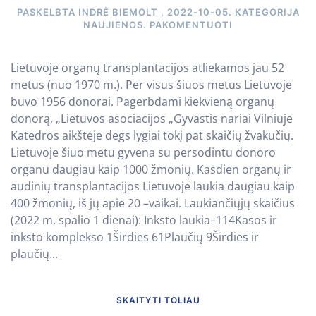
PASKELBTA
INDRĖ BIEMOLT
,
2022-10-05
. KATEGORIJA
NAUJIENOS
.
PAKOMENTUOTI
Lietuvoje organų transplantacijos atliekamos jau 52
metus (nuo 1970 m.). Per visus šiuos metus Lietuvoje
buvo 1956 donorai. Pagerbdami kiekvieną organų
donorą, „Lietuvos asociacijos „Gyvastis nariai Vilniuje
Katedros aikštėje degs lygiai tokį pat skaičių žvakučių.
Lietuvoje šiuo metu gyvena su persodintu donoro
organu daugiau kaip 1000 žmonių. Kasdien organų ir
audinių transplantacijos Lietuvoje laukia daugiau kaip
400 žmonių, iš jų apie 20 –vaikai. Laukiančiųjų skaičius
(2022 m. spalio 1 dienai): Inksto laukia–114Kasos ir
inksto komplekso 1Širdies 61Plaučių 9Širdies ir
plaučių...
SKAITYTI TOLIAU