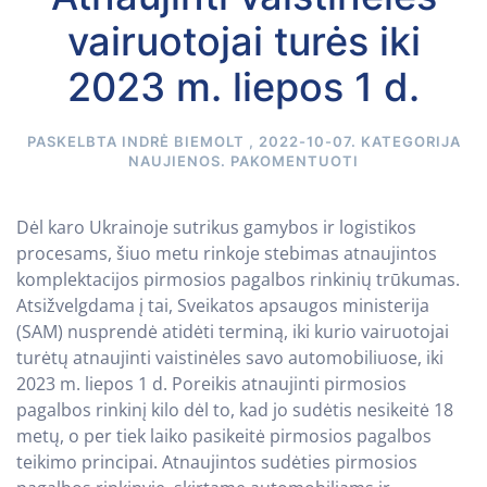
vairuotojai turės iki
2023 m. liepos 1 d.
PASKELBTA
INDRĖ BIEMOLT
,
2022-10-07
. KATEGORIJA
NAUJIENOS
.
PAKOMENTUOTI
Dėl karo Ukrainoje sutrikus gamybos ir logistikos
procesams, šiuo metu rinkoje stebimas atnaujintos
komplektacijos pirmosios pagalbos rinkinių trūkumas.
Atsižvelgdama į tai, Sveikatos apsaugos ministerija
(SAM) nusprendė atidėti terminą, iki kurio vairuotojai
turėtų atnaujinti vaistinėles savo automobiliuose, iki
2023 m. liepos 1 d. Poreikis atnaujinti pirmosios
pagalbos rinkinį kilo dėl to, kad jo sudėtis nesikeitė 18
metų, o per tiek laiko pasikeitė pirmosios pagalbos
teikimo principai. Atnaujintos sudėties pirmosios