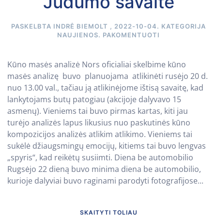
Judumo savaitė
PASKELBTA
INDRĖ BIEMOLT
,
2022-10-04
. KATEGORIJA
NAUJIENOS
.
PAKOMENTUOTI
Kūno masės analizė Nors oficialiai skelbime kūno
masės analizę buvo planuojama atlikinėti rusėjo 20 d.
nuo 13.00 val., tačiau ją atlikinėjome ištisą savaitę, kad
lankytojams butų patogiau (akcijoje dalyvavo 15
asmenų). Vieniems tai buvo pirmas kartas, kiti jau
turėjo analizės lapus likusius nuo paskutinės kūno
kompozicijos analizės atlikim atlikimo. Vieniems tai
sukėlė džiaugsmingų emocijų, kitiems tai buvo lengvas
„spyris“, kad reikėtų susiimti. Diena be automobilio
Rugsėjo 22 dieną buvo minima diena be automobilio,
kurioje dalyviai buvo raginami parodyti fotografijose...
SKAITYTI TOLIAU