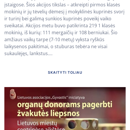
įstaigose. Šios akcijos tikslas – atkreipti pirmos klasės
mokinių ir jų tėvelių dėmesį į mokyklinės kuprinės svorį
ir turinį bei galimą sunkios kuprinės poveikį vaiko
sveikatai. Akcijos metu buvo patikrinta 219 1 klasės
mokinių, iš kurių: 111 mergaičių ir 108 berniukai. Šio
amžiaus vaikų tarpe (7-10 metų) vyksta ryškūs
laikysenos pakitimai, o stuburas tebėra ne visai
sukaulėjęs, lankstus....
SKAITYTI TOLIAU