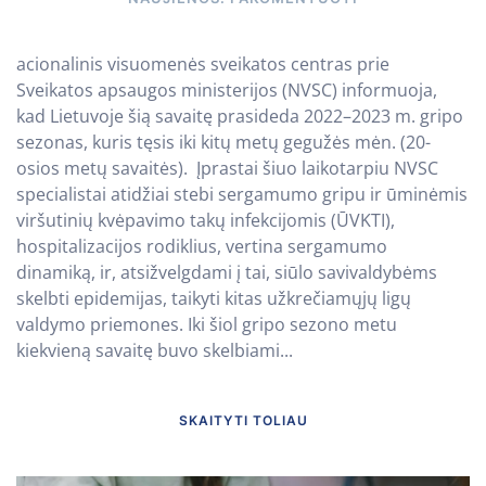
acionalinis visuomenės sveikatos centras prie
Sveikatos apsaugos ministerijos (NVSC) informuoja,
kad Lietuvoje šią savaitę prasideda 2022–2023 m. gripo
sezonas, kuris tęsis iki kitų metų gegužės mėn. (20-
osios metų savaitės). Įprastai šiuo laikotarpiu NVSC
specialistai atidžiai stebi sergamumo gripu ir ūminėmis
viršutinių kvėpavimo takų infekcijomis (ŪVKTI),
hospitalizacijos rodiklius, vertina sergamumo
dinamiką, ir, atsižvelgdami į tai, siūlo savivaldybėms
skelbti epidemijas, taikyti kitas užkrečiamųjų ligų
valdymo priemones. Iki šiol gripo sezono metu
kiekvieną savaitę buvo skelbiami...
SKAITYTI TOLIAU