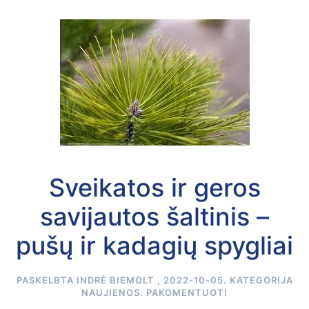
Sveikatos ir geros
savijautos šaltinis –
pušų ir kadagių spygliai
PASKELBTA
INDRĖ BIEMOLT
,
2022-10-05
. KATEGORIJA
NAUJIENOS
.
PAKOMENTUOTI