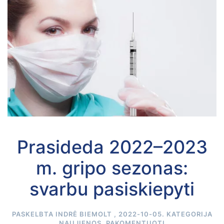
Prasideda 2022–2023
m. gripo sezonas:
svarbu pasiskiepyti
PASKELBTA
INDRĖ BIEMOLT
,
2022-10-05
. KATEGORIJA
NAUJIENOS
.
PAKOMENTUOTI