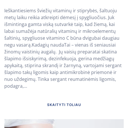
Ieškantiesiems šviežių vitaminų ir stiprybės, šaltuoju
metų laiku reikia atkreipti dėmesį į spygliuočius. Juk
išmintinga gamta viską sutvarkė taip, kad žiemą, kai
labai sumažėja natūralių vitaminų ir mikroelementų
šaltinių, spygliuose vitamino C būna dvigubai daugiau
negu vasarą.Kadagių naudaTai – vienas iš seniausiai
žinomų vaistinių augalų. Jų vaisių preparatai skatina
šlapimo išsiskyrimą, dezinfekuoja, gerina medžiagų
apykaitą, stiprina skrandį ir žarnyną, vartojami sergant
šlapimo takų ligomis kaip antimikrobinė priemonė ir
nuo uždegimų. Tinka sergant reumatinėmis ligomis,
podagra,...
SKAITYTI TOLIAU