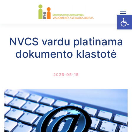
Open
NVCS vardu platinama
dokumento klastotė
2026-05-15