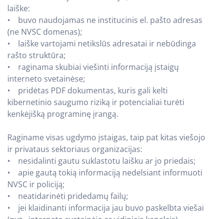
laiške:
• buvo naudojamas ne institucinis el. pašto adresas
(ne NVSC domenas);
• laiške vartojami netikslūs adresatai ir nebūdinga
rašto struktūra;
• raginama skubiai viešinti informaciją įstaigų
interneto svetainėse;
• pridėtas PDF dokumentas, kuris gali kelti
kibernetinio saugumo riziką ir potencialiai turėti
kenkėjišką programinę įrangą.
Raginame visas ugdymo įstaigas, taip pat kitas viešojo
ir privataus sektoriaus organizacijas:
• nesidalinti gautu suklastotu laišku ar jo priedais;
• apie gautą tokią informaciją nedelsiant informuoti
NVSC ir policiją;
• neatidarinėti pridedamų failų;
• jei klaidinanti informacija jau buvo paskelbta viešai