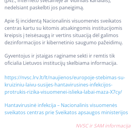
(pvz., interneto svetainėje ar vidiniais kanalais),
nedelsiant paskelbti jos paneigimą.
Apie šį incidentą Nacionalinis visuomenės sveikatos
centras kartu su kitomis atsakingomis institucijomis
kreipsis į teisėsaugą ir vertins situaciją dėl galimos
dezinformacijos ir kibernetinio saugumo pažeidimų.
Gyventojus ir įstaigas raginame sekti ir remtis tik
oficialia Lietuvos institucijų skelbiama informacija.
https://nvsc.lrv.lt/lt/naujienos/europoje-stebimas-su-
kruiziniu-laivu-susijes-hantavirusines-infekcijos-
protrukis-rizika-visuomenei-islieka-labai-maza-X7cy/
Hantavirusinė infekcija – Nacionalinis visuomenės
sveikatos centras prie Sveikatos apsaugos ministerijos
NVSC ir SAM informacija