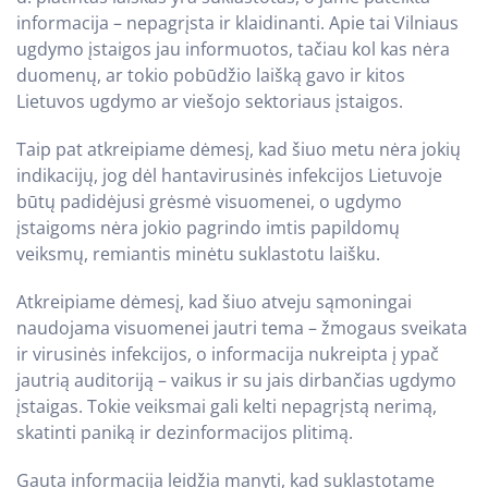
informacija – nepagrįsta ir klaidinanti. Apie tai Vilniaus
ugdymo įstaigos jau informuotos, tačiau kol kas nėra
duomenų, ar tokio pobūdžio laišką gavo ir kitos
Lietuvos ugdymo ar viešojo sektoriaus įstaigos.
Taip pat atkreipiame dėmesį, kad šiuo metu nėra jokių
indikacijų, jog dėl hantavirusinės infekcijos Lietuvoje
būtų padidėjusi grėsmė visuomenei, o ugdymo
įstaigoms nėra jokio pagrindo imtis papildomų
veiksmų, remiantis minėtu suklastotu laišku.
Atkreipiame dėmesį, kad šiuo atveju sąmoningai
naudojama visuomenei jautri tema – žmogaus sveikata
ir virusinės infekcijos, o informacija nukreipta į ypač
jautrią auditoriją – vaikus ir su jais dirbančias ugdymo
įstaigas. Tokie veiksmai gali kelti nepagrįstą nerimą,
skatinti paniką ir dezinformacijos plitimą.
Gauta informacija leidžia manyti, kad suklastotame