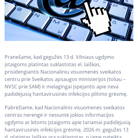
Pranešame, kad gegužės 13 d. Vilniaus ugdymo
įstaigoms platintas suklastotas el. laiškas,
prisidengiantis Nacionaliniu visuomenės sveikatos
centru prie Sveikatos apsaugos ministerijos (toliau –
NVSC prie SAM) ir melagingai įspėjantis apie neva
padidėjusią hantavirusinės infekcijos plitimo grėsmę.
Pabrėžiame, kad Nacionalinis visuomenės sveikatos
centras nerengė ir nesiuntė jokios informacijos
ugdymo ar kitoms įstaigoms apie tariamai padidėjusią
hantavirusinės infekcijos grėsmę. 2026 m. gegužės 13
d. platintas laiškas yra suklastotas, o jame pateikta