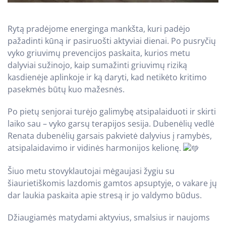
Rytą pradėjome energinga mankšta, kuri padėjo
pažadinti kūną ir pasiruošti aktyviai dienai. Po pusryčių
vyko griuvimų prevencijos paskaita, kurios metu
dalyviai sužinojo, kaip sumažinti griuvimų riziką
kasdienėje aplinkoje ir ką daryti, kad netikėto kritimo
pasekmės būtų kuo mažesnės.
Po pietų senjorai turėjo galimybę atsipalaiduoti ir skirti
laiko sau – vyko garsų terapijos sesija. Dubenėlių vedlė
Renata dubenėlių garsais pakvietė dalyvius į ramybės,
atsipalaidavimo ir vidinės harmonijos kelionę.
Šiuo metu stovyklautojai mėgaujasi žygiu su
šiaurietiškomis lazdomis gamtos apsuptyje, o vakare jų
dar laukia paskaita apie stresą ir jo valdymo būdus.
Džiaugiamės matydami aktyvius, smalsius ir naujoms