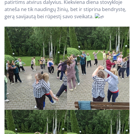
patirtims atvirus dalyvius. Kiekviena diena stovykloje
atneša ne tik naudingų žinių, bet ir stiprina bendrystę,
gerą savijautą bei rūpestį savo sveikata.