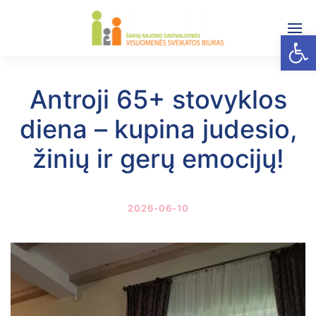
Open
Antroji 65+ stovyklos
diena – kupina judesio,
žinių ir gerų emocijų!
2026-06-10