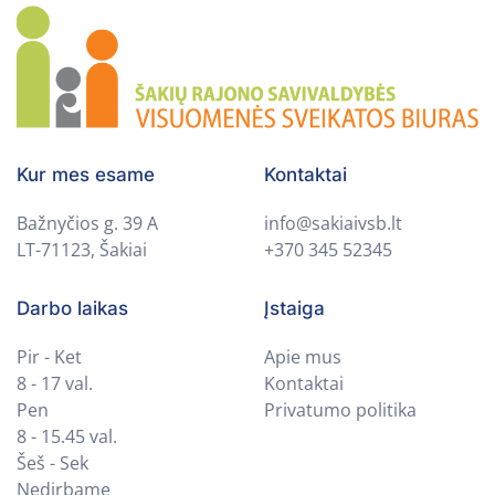
Kur mes esame
Kontaktai
Bažnyčios g. 39 A
info@sakiaivsb.lt
LT-71123, Šakiai
+370 345 52345
Darbo laikas
Įstaiga
Pir - Ket
Apie mus
8 - 17 val.
Kontaktai
Pen
Privatumo politika
8 - 15.45 val.
Šeš - Sek
Nedirbame