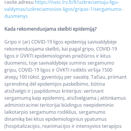
rasite adresu
https://nvsc.lrv.lt/lt/uzkreciamuju-ligu-
valdymas/uzkreciamosios-ligos/gripas-1/sergamumo-
duomenys
Kada rekomenduojama skelbti epidemiją?
Gripo ir (ar) COVID-19 ligos epidemiją savivaldybėje
rekomenduojama skelbti, kai pagal gripo, COVID-19
ligos ir ŪVKTI epidemiologinės priežiūros ir kitus
duomenis, toje savivaldybėje suminis sergamumo
gripu, COVID-19 ligos ir ŪVKTI rodiklis viršija 1500
atvejų 100 tūkst. gyventojų per savaitę. Tačiau, priimant
sprendimą dėl epidemijos paskelbimo, būtina
atsižvelgti ir į papildomus kriterijus: vertinant
sergamumą kaip epideminį, atsižvelgiama į atitinkamus
administracinei teritorijai būdingus neepideminio
laikotarpio sergamumo rodiklius, sergamumo
dinamiką bei kitus epidemiologinius ypatumus
(hospitalizacijos, reanimacijos ir intensyvios terapijos