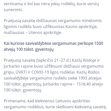
vertinama ir kol kas nėra jokių rodiklių, kurie verstų
sunerimti.
Praėjusią savaitę didžiausias sergamumo minėtomis
ligomis rodiklis buvo užfiksuotas Kauno apskrityje,
mažiausias – Utenos apskrityje.
Kai kuriose savivaldybėse sergamumas perkopė 1500
atvejų 100 tūkst. gyventojų
Praėjusią savaitę (lapkričio 21–27 d.) Kazlų Rūdoje ir
Jurbarko rajone buvo užfiksuoti didžiausi sergamumo
gripu, ŪVKTI ir COVID-19 ligos rodikliai. Kazlų Rūdos
savivaldybėje sergamumo rodiklis siekė 1993 atvejus
100 tūkst. gyventojų, Jurbarko rajone – 1518,40 atvejo
100 tūkst. gyventojų.
Primename, kad kiekvienos Lietuvos apskrities
sergamumo rodiklius, kurie skelbiami kiekvieną savaitę,