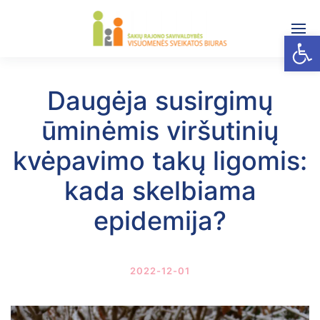
Open
Daugėja susirgimų
ūminėmis viršutinių
kvėpavimo takų ligomis:
kada skelbiama
epidemija?
2022-12-01