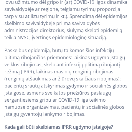
lovų užimtumo dėl gripo ir (ar) COVID-19 ligos dinamika
savivaldybėje ar regione, teigiamų tyrimų proporcija
tarp visų atliktų tyrimų ir kt.). Sprendimą dėl epidemijos
skelbimo savivaldybėje priima savivaldybės
administracijos direktorius, siūlymą skelbti epidemiją
teikia NVSC, įvertinęs epidemiologinę situaciją.
Paskelbus epidemiją, būtų taikomos šios infekcijų
plitimą ribojančios priemonės: laikinas ugdymo įstaigų
veiklos ribojimas, skelbiant infekcijų plitimą ribojantį
režimą (IPRR); laikinas masinių renginių ribojimas
(renginių atšaukimas ar žiūrovų skaičiaus ribojimas);
pacientų srautų atskyrimas gydymo ir socialinės globos
įstaigose, asmens sveikatos priežiūros paslaugų
sergantiesiems gripu ar COVID-19 liga teikimo
namuose organizavimas, pacientų ir socialinės globos
įstaigų gyventojų lankymo ribojimas.
Kada gali būti skelbiamas IPRR ugdymo įstaigoje?