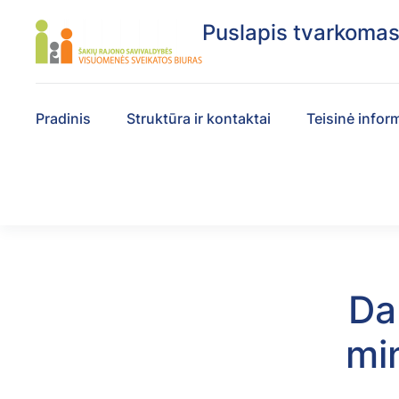
Puslapis tvarkoma
Pradinis
Struktūra ir kontaktai
Teisinė infor
Da
mi