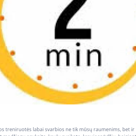
gos treniruotės labai svarbios ne tik mūsų raumenims, bet i