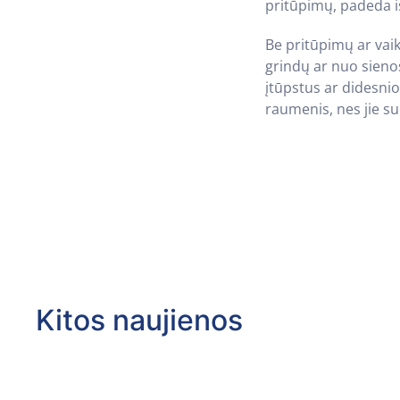
pritūpimų, padeda iš
Be pritūpimų ar vai
grindų ar nuo sienos)
įtūpstus ar didesni
raumenis, nes jie 
Kitos naujienos