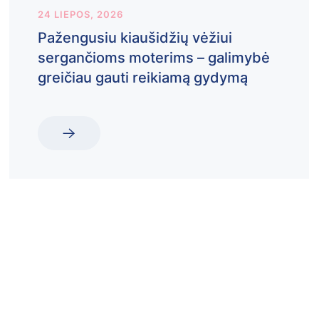
24 LIEPOS, 2026
Pažengusiu kiaušidžių vėžiui
sergančioms moterims – galimybė
greičiau gauti reikiamą gydymą