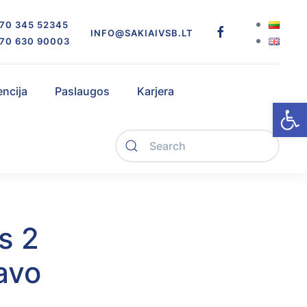
70 345 52345
INFO@SAKIAIVSB.LT
70 630 90003
encija
Paslaugos
Karjera
Open
s 2
avo