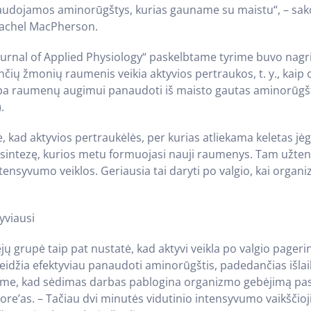
 naudojamos aminorūgštys, kurias gauname su maistu“, – sako
achel MacPherson.
ournal of Applied Physiology“ paskelbtame tyrime buvo nagr
ių žmonių raumenis veikia aktyvios pertraukos, t. y., kaip 
a raumenų augimui panaudoti iš maisto gautas aminorūgšt
.
, kad aktyvios pertraukėlės, per kurias atliekama keletas jėg
 sintezę, kurios metu formuojasi nauji raumenys. Tam užten
tensyvumo veiklos. Geriausia tai daryti po valgio, kai orga
yviausi
ėjų grupė taip pat nustatė, kad aktyvi veikla po valgio pageri
r leidžia efektyviau panaudoti aminorūgštis, padedančias išl
ome, kad sėdimas darbas pablogina organizmo gebėjimą pasis
ore’as. – Tačiau dvi minutės vidutinio intensyvumo vaikščio