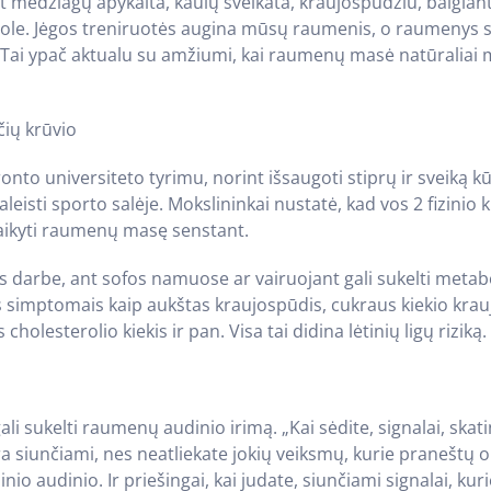
 medžiagų apykaita, kaulų sveikata, kraujospūdžiu, baigiant
trole. Jėgos treniruotės augina mūsų raumenis, o raumenys
i. Tai ypač aktualu su amžiumi, kai raumenų masė natūraliai 
ių krūvio
nto universiteto tyrimu, norint išsaugoti stiprų ir sveiką k
eisti sporto salėje. Mokslininkai nustatė, kad vos 2 fizinio
šlaikyti raumenų masę senstant.
as darbe, ant sofos namuose ar vairuojant gali sukelti metab
is simptomais kaip aukštas kraujospūdis, cukraus kiekio kraujy
cholesterolio kiekis ir pan. Visa tai didina lėtinių ligų riziką.
li sukelti raumenų audinio irimą. „Kai sėdite, signalai, sk
a siunčiami, nes neatliekate jokių veiksmų, kurie praneštų 
nio audinio. Ir priešingai, kai judate, siunčiami signalai, ku