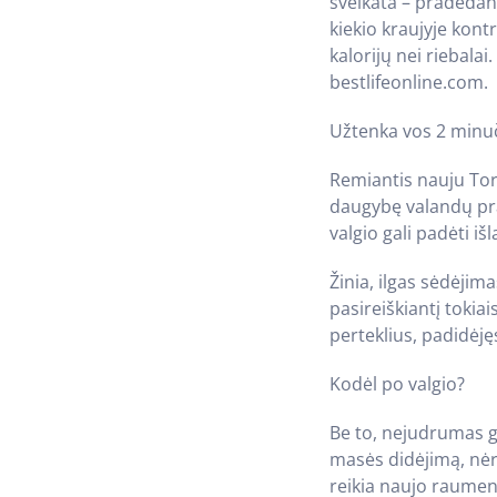
sveikata – pradedant
kiekio kraujyje kon
kalorijų nei riebala
bestlifeonline.com.
Užtenka vos 2 minuč
Remiantis nauju Toro
daugybę valandų pral
valgio gali padėti i
Žinia, ilgas sėdėjim
pasireiškiantį tokia
perteklius, padidėjęs 
Kodėl po valgio?
Be to, nejudrumas ga
masės didėjimą, nėr
reikia naujo raumeni