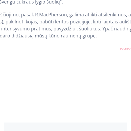
vengti cukraus lygio šuolių“.
kščiojimo, pasak R.MacPherson, galima atlikti atsilenkimus,
, pakilnoti kojas, pabūti lentos pozicijoje, lipti laiptais aukš
o intensyvumo pratimus, pavyzdžiui, šuoliukus. Ypač nauding
sudaro didžiausią mūsų kūno raumenų grupę.
www.