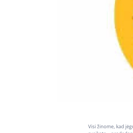
Visi žinome, kad jė