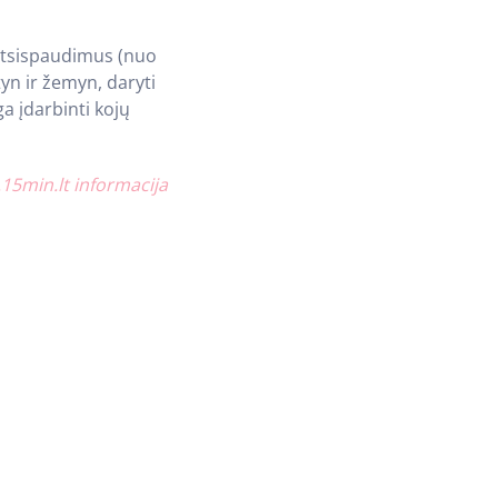
 atsispaudimus (nuo
tyn ir žemyn, daryti
a įdarbinti kojų
15min.lt informacija