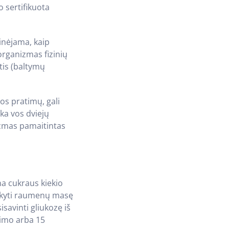
 sertifikuota
inėjama, kaip
organizmas fizinių
is (baltymų
os pratimų, gali
ka vos dviejų
nizmas pamaitintas
na cukraus kiekio
aikyti raumenų masę
avinti gliukozę iš
jimo arba 15