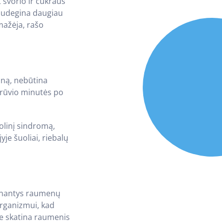
 svorio ir cukraus
 sudegina daugiau
mažėja, rašo
ūną, nebūtina
 krūvio minutės po
olinį sindromą,
je šuoliai, riebalų
atinantys raumenų
organizmui, kad
rie skatina raumenis