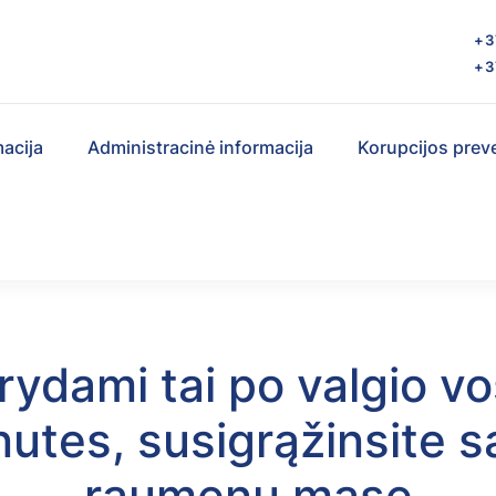
s
+3
+3
macija
Administracinė informacija
Korupcijos prev
rydami tai po valgio vo
nutes, susigrąžinsite s
raumenų masę