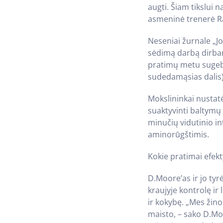
augti. Šiam tikslui
asmeninė trenerė R
Neseniai žurnale „J
sėdimą darbą dirbanč
pratimų metu sugeb
sudedamąsias dalis)
Mokslininkai nustatė
suaktyvinti baltymų
minučių vidutinio in
aminorūgštimis.
Kokie pratimai efekt
D.Moore’as ir jo tyr
kraujyje kontrolę i
ir kokybę. „Mes žin
maisto, – sako D.Mo