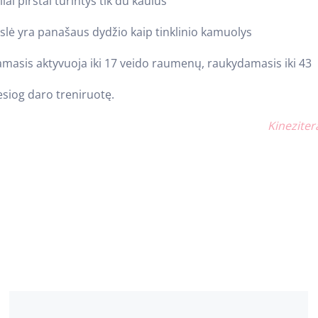
liai pirštai turintys tik du kaulus
ūslė yra panašaus dydžio kaip tinklinio kamuolys
asis aktyvuoja iki 17 veido raumenų, raukydamasis iki 43
esiog daro treniruotę.
Kineziter