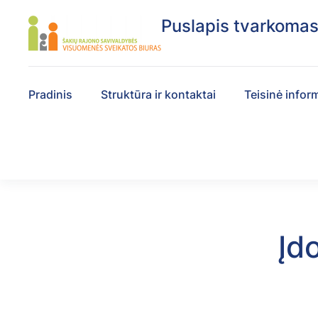
Puslapis tvarkoma
Pradinis
Struktūra ir kontaktai
Teisinė infor
Įd