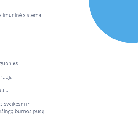
es imuninė sistema
eguonies
oruoja
aulu
 sveikesni ir
iešingą burnos pusę