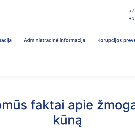
s
+3
+3
macija
Administracinė informacija
Korupcijos prev
omūs faktai apie žmog
kūną