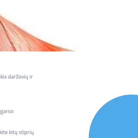
kis daržovių ir
s garso
ite kitų stiprių