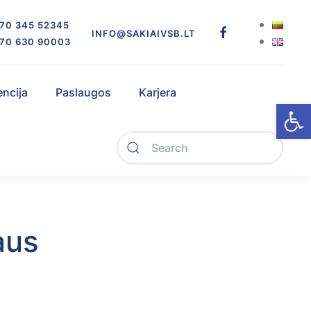
70 345 52345
INFO@SAKIAIVSB.LT
70 630 90003
encija
Paslaugos
Karjera
Open
aus