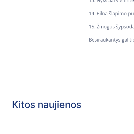
13. Nykščiai vieninte
14. Pilna šlapimo p
15. Žmogus šypsodam
Besiraukantys gal ti
Kitos naujienos