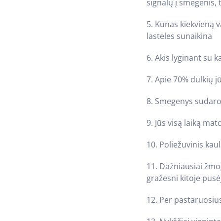
signalų į smegenis, 
5. Kūnas kiekvieną 
lasteles sunaikina
6. Akis lyginant su 
7. Apie 70% dulkių 
8. Smegenys sudaro
9. Jūs visą laiką ma
10. Poliežuvinis kaul
11. Dažniausiai žmo
gražesni kitoje pus
12. Per pastaruosi