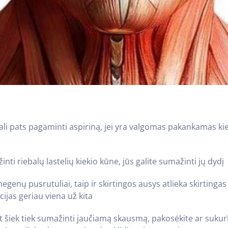
li pats pagaminti aspiriną, jei yra valgomas pakankamas kie
inti riebalų lastelių kiekio kūne, jūs galite sumažinti jų dydį
smegenų pusrutuliai, taip ir skirtingos ausys atlieka skirtinga
ijas geriau viena už kita
nt šiek tiek sumažinti jaučiamą skausmą, pakosėkite ar sukurk