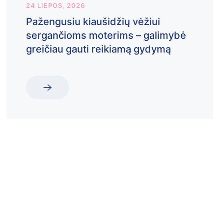
24 LIEPOS, 2026
Pažengusiu kiaušidžių vėžiui
sergančioms moterims – galimybė
greičiau gauti reikiamą gydymą