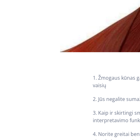
1. Žmogaus kūnas ga
vaisių
2. Jūs negalite sumaž
3.
Kaip ir skirtingi 
interpretavimo funkc
4. Norite greitai be