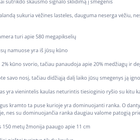
tai sutrikdo skausmo signalo sklidimą į smegenis
valandą sukuria vėžines lasteles, dauguma neserga vėžiu, n
kamera turi apie 580 megapikselių
jūsų namuose yra iš jūsų kūno
 2% kūno svorio, tačiau panaudoja apie 20% medžiagų ir d
tote savo nosį, tačiau didžiąją dalį laiko jūsų smegenys ją ign
as yra vienintelis kaulas neturintis tiesioginio ryšio su kitu k
gus kramto ta puse kurioje yra dominuojanti ranka. O dantys
ėje, nes su dominuojančia ranka daugiau valome patogią pr
us 150 metų žmonija paaugo apie 11 cm