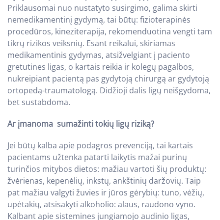
Priklausomai nuo nustatyto susirgimo, galima skirti
nemedikamentinį gydymą, tai būtų: fizioterapinės
procedūros, kineziterapija, rekomenduotina vengti tam
tikrų rizikos veiksnių. Esant reikalui, skiriamas
medikamentinis gydymas, atsižvelgiant į paciento
gretutines ligas, o kartais reikia ir kolegų pagalbos,
nukreipiant pacientą pas gydytoją chirurgą ar gydytoją
ortopedą-traumatologą. Didžioji dalis ligų neišgydoma,
bet sustabdoma.
Ar įmanoma sumažinti tokių ligų riziką?
Jei būtų kalba apie podagros prevenciją, tai kartais
pacientams užtenka patarti laikytis mažai purinų
turinčios mitybos dietos: mažiau vartoti šių produktų:
žvėrienas, kepenėlių, inkstų, ankštinių daržovių. Taip
pat mažiau valgyti žuvies ir jūros gėrybių: tuno, vėžių,
upėtakių, atsisakyti alkoholio: alaus, raudono vyno.
Kalbant apie sistemines jungiamojo audinio ligas,