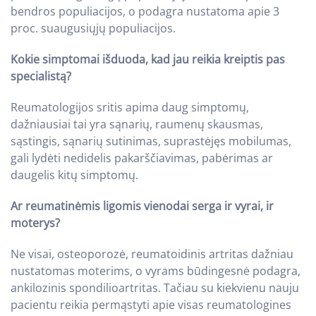
bendros populiacijos, o podagra nustatoma apie 3
proc. suaugusiųjų populiacijos.
Kokie simptomai išduoda, kad jau reikia kreiptis pas
specialistą?
Reumatologijos sritis apima daug simptomų,
dažniausiai tai yra sąnarių, raumenų skausmas,
sąstingis, sąnarių sutinimas, suprastėjęs mobilumas,
gali lydėti nedidelis pakarščiavimas, pabėrimas ar
daugelis kitų simptomų.
Ar reumatinėmis ligomis vienodai serga ir vyrai, ir
moterys?
Ne visai, osteoporozė, reumatoidinis artritas dažniau
nustatomas moterims, o vyrams būdingesnė podagra,
ankilozinis spondilioartritas. Tačiau su kiekvienu nauju
pacientu reikia permąstyti apie visas reumatologines