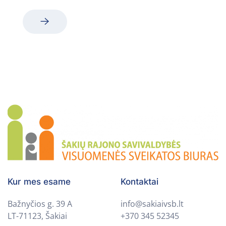
Kur mes esame
Kontaktai
Bažnyčios g. 39 A
info@sakiaivsb.lt
LT-71123, Šakiai
+370 345 52345