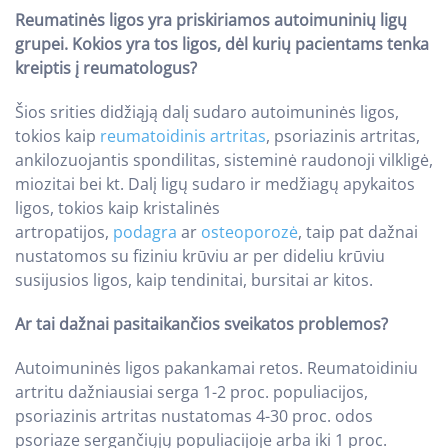
Reumatinės ligos yra priskiriamos autoimuninių ligų
grupei. Kokios yra tos ligos, dėl kurių pacientams tenka
kreiptis į reumatologus?
Šios srities didžiąją dalį sudaro autoimuninės ligos,
tokios kaip
reumatoidinis artritas
, psoriazinis artritas,
ankilozuojantis spondilitas, sisteminė raudonoji vilkligė,
miozitai bei kt. Dalį ligų sudaro ir medžiagų apykaitos
ligos, tokios kaip kristalinės
artropatijos,
podagra
ar
osteoporozė
, taip pat dažnai
nustatomos su fiziniu krūviu ar per dideliu krūviu
susijusios ligos, kaip tendinitai, bursitai ar kitos.
Ar tai dažnai pasitaikančios sveikatos problemos?
Autoimuninės ligos pakankamai retos. Reumatoidiniu
artritu dažniausiai serga 1-2 proc. populiacijos,
psoriazinis artritas nustatomas 4-30 proc. odos
psoriaze sergančiųjų populiacijoje arba iki 1 proc.