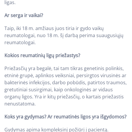
ligas.
Ar serga ir vaikai?
Taip, iki 18 m. amžiaus juos tiria ir gydo vaikų
reumatologai, nuo 18 m. šį darbą perima suaugusiųjų
reumatologai.
Kokios reumatinių ligų priežastys?
Priežasčių yra begalė, tai tam tikras genetinis polinkis,
etninė grupė, aplinkos veiksniai, persirgtos virusinės ar
bakterinės infekcijos, darbo pobūdis, patirtos traumos,
gretutiniai susirgimai, kaip onkologinės ar vidaus
organų ligos. Yra ir kitų priežasčių, o kartais priežastis
nenustatoma.
Koks yra gydymas? Ar reumatinės ligos yra išgydomos?
Gydymas apima kompleksinį požiūrį į pacientą.