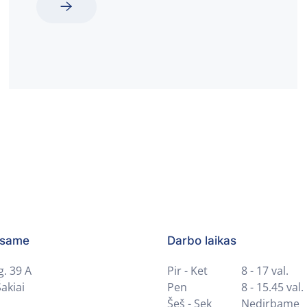
esame
Darbo laikas
g. 39 A
Pir - Ket
8 - 17 val.
akiai
Pen
8 - 15.45 val.
Šeš - Sek
Nedirbame