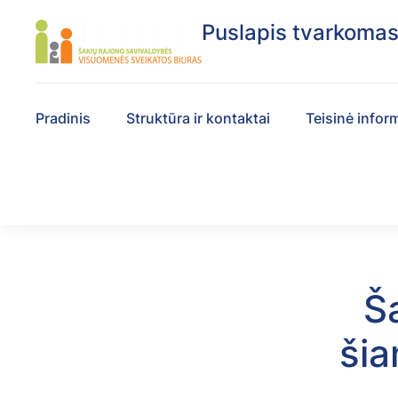
Puslapis tvarkoma
Pradinis
Struktūra ir kontaktai
Teisinė infor
Ša
šia