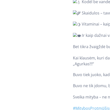
Kodėl be vande
Skaidulos – tav
Vitaminai – kai
Ir kaip dažnai 
Bet tikra žvaigždė 
Kai klausėm, kuri d
„Agurkas!!!“
Buvo tiek juoko, ka
Buvo ne tik įdomu, b
Sveika mityba – ne n
#MitybosProtmūšis