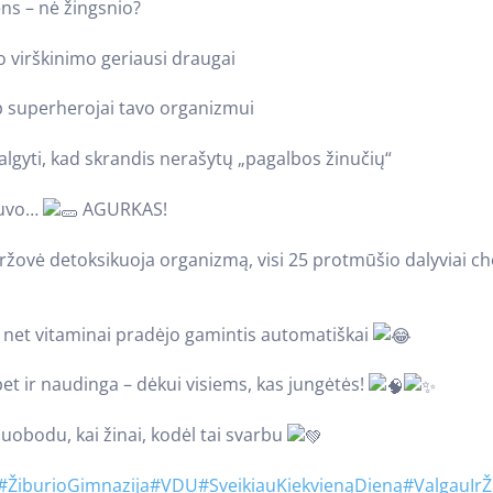
ns – nė žingsnio?
o virškinimo geriausi draugai
p superherojai tavo organizmui
valgyti, kad skrandis nerašytų „pagalbos žinučių“
buvo…
AGURKAS!
aržovė detoksikuoja organizmą, visi 25 protmūšio dalyviai c
d net vitaminai pradėjo gamintis automatiškai
et ir naudinga – dėkui visiems, kas jungėtės!
uobodu, kai žinai, kodėl tai svarbu
#ŽiburioGimnazija
#VDU
#SveikiauKiekvienąDieną
#ValgauIrŽ