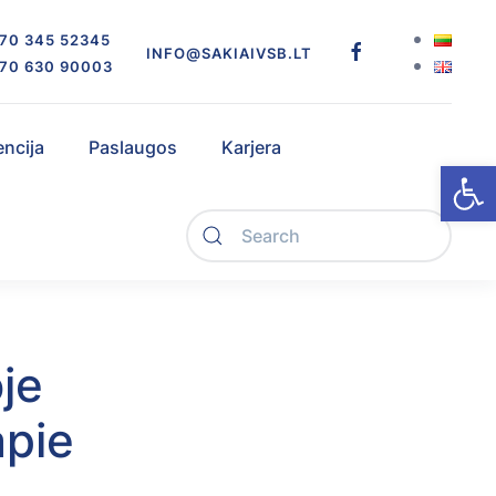
70 345 52345
INFO@SAKIAIVSB.LT
70 630 90003
encija
Paslaugos
Karjera
Open
oje
apie