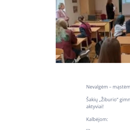
Nevalgėm – mąstėm
Šakių „Žiburio“ gim
aktyviai!
Kalbėjom: