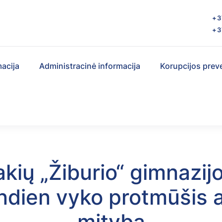
s
+3
+3
macija
Administracinė informacija
Korupcijos prev
kių „Žiburio“ gimnazij
ndien vyko protmūšis 
mitybą