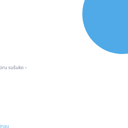
horu sušuko –
inau