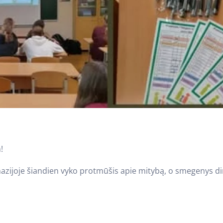
!
nazijoje šiandien vyko protmūšis apie mitybą, o smegenys di