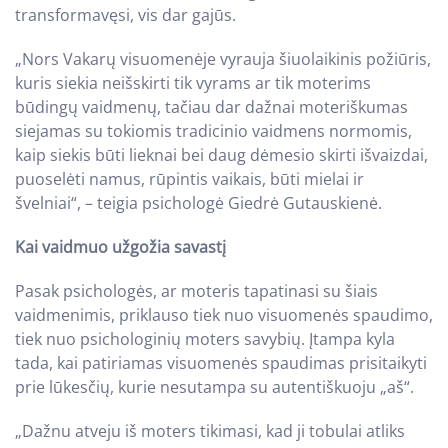
transformavęsi, vis dar gajūs.
„Nors Vakarų visuomenėje vyrauja šiuolaikinis požiūris,
kuris siekia neišskirti tik vyrams ar tik moterims
būdingų vaidmenų, tačiau dar dažnai moteriškumas
siejamas su tokiomis tradicinio vaidmens normomis,
kaip siekis būti lieknai bei daug dėmesio skirti išvaizdai,
puoselėti namus, rūpintis vaikais, būti mielai ir
švelniai“, – teigia psichologė Giedrė Gutauskienė.
Kai vaidmuo užgožia savastį
Pasak psichologės, ar moteris tapatinasi su šiais
vaidmenimis, priklauso tiek nuo visuomenės spaudimo,
tiek nuo psichologinių moters savybių. Įtampa kyla
tada, kai patiriamas visuomenės spaudimas prisitaikyti
prie lūkesčių, kurie nesutampa su autentiškuoju „aš“.
„Dažnu atveju iš moters tikimasi, kad ji tobulai atliks