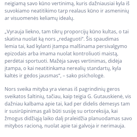
neigiamą savo kūno vertinimą, kuris dažniausiai kyla iš
suvokiamo neatitikimo tarp realaus kūno ir asmeninių
ar visuomenės keliamų idealų.
„Vyrauja liekno, tam tikrų proporcijų kūno kultas, o tai
skatina nuolat ką nors „redaguoti“. Šis spaudimas
lemia tai, kad kylanti įtampa malšinama persivalgymo
epizodais arba imama nuolat kontroliuoti maistą,
perdėtai sportuoti. Mažėja savęs vertinimas, didėja
įtampa, o kai neatitinkama nerealių standartų, kyla
kaltės ir gėdos jausmas“, – sako psichologė.
Nors sveika mityba yra vienas iš pagrindinių geros
sveikatos šaltinių, tačiau, kaip teigia G. Gutauskienė, vis
dažniau kalbama apie tai, kad per didelis dėmesys tam
ir susirūpinimas gali būti susiję su ortoreksija, kai
žmogus didžiąją laiko dalį praleidžia planuodamas savo
mitybos racioną, nuolat apie tai galvoja ir nerimauja.