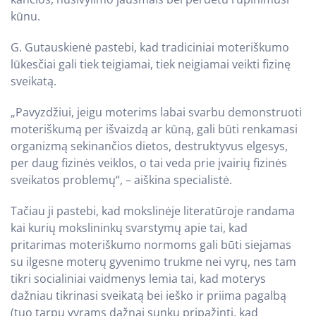
kūnu.
G. Gutauskienė pastebi, kad tradiciniai moteriškumo
lūkesčiai gali tiek teigiamai, tiek neigiamai veikti fizinę
sveikatą.
„Pavyzdžiui, jeigu moterims labai svarbu demonstruoti
moteriškumą per išvaizdą ar kūną, gali būti renkamasi
organizmą sekinančios dietos, destruktyvus elgesys,
per daug fizinės veiklos, o tai veda prie įvairių fizinės
sveikatos problemų“, – aiškina specialistė.
Tačiau ji pastebi, kad mokslinėje literatūroje randama
kai kurių mokslininkų svarstymų apie tai, kad
pritarimas moteriškumo normoms gali būti siejamas
su ilgesne moterų gyvenimo trukme nei vyrų, nes tam
tikri socialiniai vaidmenys lemia tai, kad moterys
dažniau tikrinasi sveikatą bei ieško ir priima pagalbą
(tuo tarpu vyrams dažnai sunku pripažinti, kad