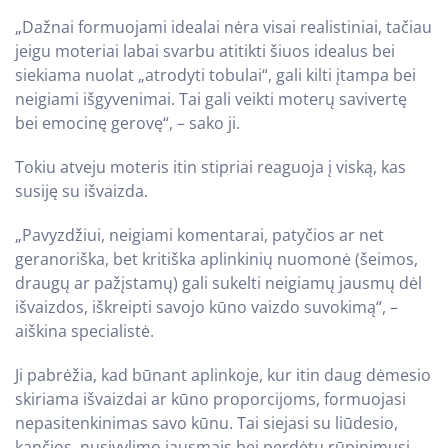
„Dažnai formuojami idealai nėra visai realistiniai, tačiau
jeigu moteriai labai svarbu atitikti šiuos idealus bei
siekiama nuolat „atrodyti tobulai“, gali kilti įtampa bei
neigiami išgyvenimai. Tai gali veikti moterų savivertę
bei emocinę gerovę“, – sako ji.
Tokiu atveju moteris itin stipriai reaguoja į viską, kas
susiję su išvaizda.
„Pavyzdžiui, neigiami komentarai, patyčios ar net
geranoriška, bet kritiška aplinkinių nuomonė (šeimos,
draugų ar pažįstamų) gali sukelti neigiamų jausmų dėl
išvaizdos, iškreipti savojo kūno vaizdo suvokimą“, –
aiškina specialistė.
Ji pabrėžia, kad būnant aplinkoje, kur itin daug dėmesio
skiriama išvaizdai ar kūno proporcijoms, formuojasi
nepasitenkinimas savo kūnu. Tai siejasi su liūdesio,
kančios, nusivylimo jausmais bei perdėtu rūpinimusi