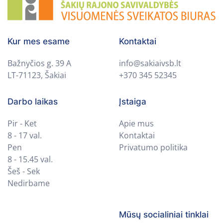
Kur mes esame
Kontaktai
Bažnyčios g. 39 A
info@sakiaivsb.lt
LT-71123, Šakiai
+370 345 52345
Darbo laikas
Įstaiga
Pir - Ket
Apie mus
8 - 17 val.
Kontaktai
Pen
Privatumo politika
8 - 15.45 val.
Šeš - Sek
Nedirbame
Mūsų socialiniai tinklai