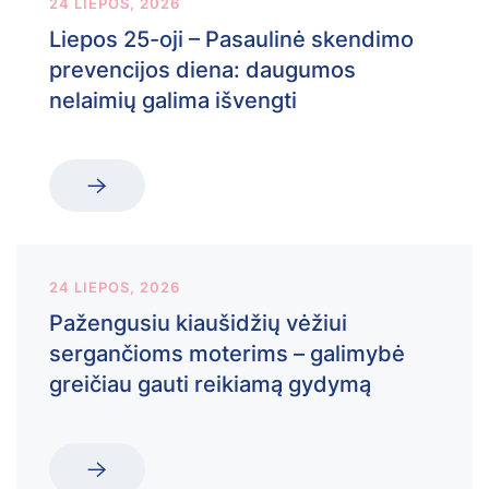
24 LIEPOS, 2026
Liepos 25-oji – Pasaulinė skendimo
prevencijos diena: daugumos
nelaimių galima išvengti
24 LIEPOS, 2026
Pažengusiu kiaušidžių vėžiui
sergančioms moterims – galimybė
greičiau gauti reikiamą gydymą