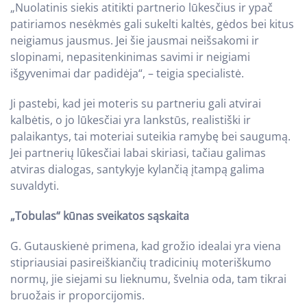
„Nuolatinis siekis atitikti partnerio lūkesčius ir ypač
patiriamos nesėkmės gali sukelti kaltės, gėdos bei kitus
neigiamus jausmus. Jei šie jausmai neišsakomi ir
slopinami, nepasitenkinimas savimi ir neigiami
išgyvenimai dar padidėja“, – teigia specialistė.
Ji pastebi, kad jei moteris su partneriu gali atvirai
kalbėtis, o jo lūkesčiai yra lankstūs, realistiški ir
palaikantys, tai moteriai suteikia ramybę bei saugumą.
Jei partnerių lūkesčiai labai skiriasi, tačiau galimas
atviras dialogas, santykyje kylančią įtampą galima
suvaldyti.
„Tobulas“ kūnas sveikatos sąskaita
G. Gutauskienė primena, kad grožio idealai yra viena
stipriausiai pasireiškiančių tradicinių moteriškumo
normų, jie siejami su lieknumu, švelnia oda, tam tikrai
bruožais ir proporcijomis.