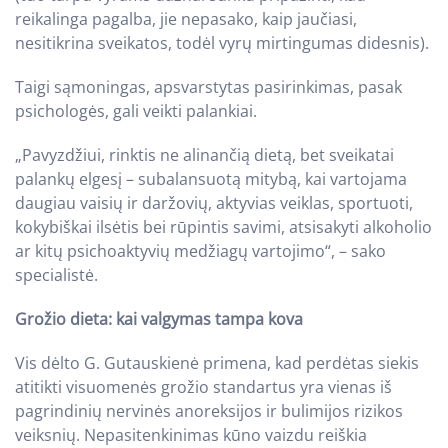
reikalinga pagalba, jie nepasako, kaip jaučiasi,
nesitikrina sveikatos, todėl vyrų mirtingumas didesnis).
Taigi sąmoningas, apsvarstytas pasirinkimas, pasak
psichologės, gali veikti palankiai.
„Pavyzdžiui, rinktis ne alinančią dietą, bet sveikatai
palankų elgesį – subalansuotą mitybą, kai vartojama
daugiau vaisių ir daržovių, aktyvias veiklas, sportuoti,
kokybiškai ilsėtis bei rūpintis savimi, atsisakyti alkoholio
ar kitų psichoaktyvių medžiagų vartojimo“, – sako
specialistė.
Grožio dieta: kai valgymas tampa kova
Vis dėlto G. Gutauskienė primena, kad perdėtas siekis
atitikti visuomenės grožio standartus yra vienas iš
pagrindinių nervinės anoreksijos ir bulimijos rizikos
veiksnių. Nepasitenkinimas kūno vaizdu reiškia