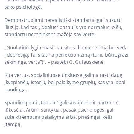
sako psichologė.
Demonstruojami nerealistiški standartai gali sukurti
iliuziją, kad tas „idealus“ pasaulis yra normalus, o šių
standartų neatitinkant mažėja savivertė.
„Nuolatinis lyginimasis su kitais didina nerimą bei veda
į depresiją. Tai skatina perfekcionizmą (turiu būti „graži,
sėkminga, verta“)“, – pastebi G. Gutauskienė.
Kita vertus, socialiniuose tinkluose galima rasti daug
įkvepiančių istorijų bei palaikymo grupių, kas yra labai
naudinga.
Spaudimą būti „tobulai“ gali sustiprinti ir partnerio
lūkesčiai. Artimi santykiai, pasak psichologės, gali
suteikti emocinį palaikymą arba, priešingai, kelti
įtampą.