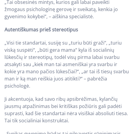
„Tai obsesinės mintys, kurios gali labai paveikti
žmogaus psichologinę gerovę ir sveikatą, kenkia jo
gyvenimo kokybei“, – aiškina specialistė.
Autentiškumas prieš stereotipus
„Visi tie standartai, susiję su „turiu būti graži“, „turiu
viską suspėti“, „būti gera mama“ kyla iš socialinių
lūkesčių ir stereotipų, todėl visų pirma labai svarbu
atsakyti sau „kiek man tai asmeniškai yra svarbu ir
kokie yra mano pačios lūkesčiai?“, „ar tai iš tiesų svarbu
man ir ką man reiškia juos atitikti?“ – pabrėžia
psichologė.
Ji akcentuoja, kad savo ribų apsibrėžimas, kylančių
jausmų atpažinimas bei kritiškas požiūris gali padėti
suprasti, kad šie standartai nėra visiškai absoliuti tiesa.
Tai tik socialiniai konstruktai.
„Sveikas gyvenimo būdas tai pilnavertis rūpinimasis