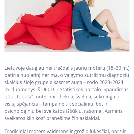
Lietuvoje daugiau nei trečdalis jaunų moterų (18–30 m.)
patiria nuolatinį nerimą, o valgymo sutrikimų diagnozių
skaičius šioje grupėje kasmet auga – rodo 2023–2024
m. duomenys iš OECD ir Statistikos portalo. Spaudimas
būti „tobula“ moterimi – liekna, švelnia, sėkminga ir
viską spėjančia – tampa ne tik socialiniu, bet ir
psichologiniu bei sveikatos iššūkiu, rašoma „Asmens
sveikatos klinikos” pranešime žiniasklaidai.
Tradiciniai moters vaidmens ir grožio lūkesčiai, nors ir