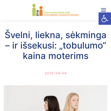
Open
Švelni, liekna, sėkminga
– ir išsekusi: „tobulumo“
kaina moterims
2025-09-09