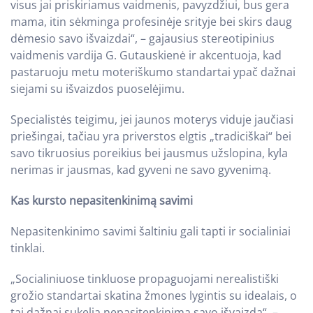
visus jai priskiriamus vaidmenis, pavyzdžiui, bus gera
mama, itin sėkminga profesinėje srityje bei skirs daug
dėmesio savo išvaizdai“, – gajausius stereotipinius
vaidmenis vardija G. Gutauskienė ir akcentuoja, kad
pastaruoju metu moteriškumo standartai ypač dažnai
siejami su išvaizdos puoselėjimu.
Specialistės teigimu, jei jaunos moterys viduje jaučiasi
priešingai, tačiau yra priverstos elgtis „tradiciškai“ bei
savo tikruosius poreikius bei jausmus užslopina, kyla
nerimas ir jausmas, kad gyveni ne savo gyvenimą.
Kas kursto nepasitenkinimą savimi
Nepasitenkinimo savimi šaltiniu gali tapti ir socialiniai
tinklai.
„Socialiniuose tinkluose propaguojami nerealistiški
grožio standartai skatina žmones lygintis su idealais, o
tai dažnai sukelia nepasitenkinimą savo išvaizda“, –