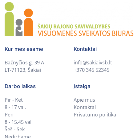
Kur mes esame
Kontaktai
Bažnyčios g. 39 A
info@sakiaivsb.lt
LT-71123, Šakiai
+370 345 52345
Darbo laikas
Įstaiga
Pir - Ket
Apie mus
8 - 17 val.
Kontaktai
Pen
Privatumo politika
8 - 15.45 val.
Šeš - Sek
Nedirbame