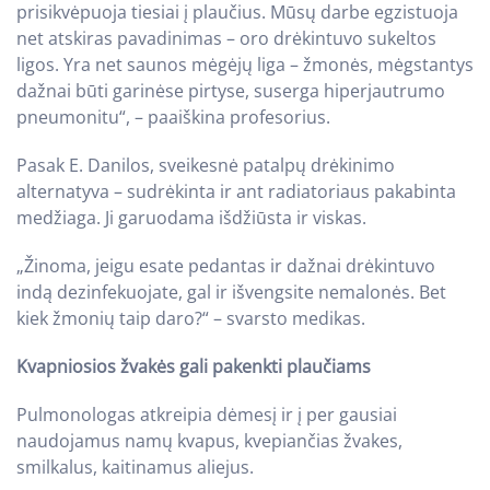
prisikvėpuoja tiesiai į plaučius. Mūsų darbe egzistuoja
net atskiras pavadinimas – oro drėkintuvo sukeltos
ligos. Yra net saunos mėgėjų liga – žmonės, mėgstantys
dažnai būti garinėse pirtyse, suserga hiperjautrumo
pneumonitu“, – paaiškina profesorius.
Pasak E. Danilos, sveikesnė patalpų drėkinimo
alternatyva – sudrėkinta ir ant radiatoriaus pakabinta
medžiaga. Ji garuodama išdžiūsta ir viskas.
„Žinoma, jeigu esate pedantas ir dažnai drėkintuvo
indą dezinfekuojate, gal ir išvengsite nemalonės. Bet
kiek žmonių taip daro?“ – svarsto medikas.
Kvapniosios žvakės gali pakenkti plaučiams
Pulmonologas atkreipia dėmesį ir į per gausiai
naudojamus namų kvapus, kvepiančias žvakes,
smilkalus, kaitinamus aliejus.