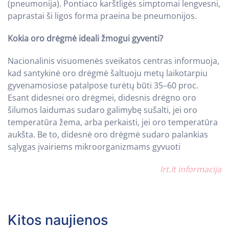
(pneumonija). Pontiaco karštligės simptomai lengvesni,
paprastai ši ligos forma praeina be pneumonijos.
Kokia oro drėgmė ideali žmogui gyventi?
Nacionalinis visuomenės sveikatos centras informuoja,
kad santykinė oro drėgmė šaltuoju metų laikotarpiu
gyvenamosiose patalpose turėtų būti 35–60 proc.
Esant didesnei oro drėgmei, didesnis drėgno oro
šilumos laidumas sudaro galimybę sušalti, jei oro
temperatūra žema, arba perkaisti, jei oro temperatūra
aukšta. Be to, didesnė oro drėgmė sudaro palankias
sąlygas įvairiems mikroorganizmams gyvuoti
lrt.lt informacija
Kitos naujienos