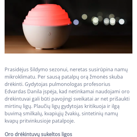
Prasidėjus šildymo sezonui, neretas susirūpina namų
mikroklimatu. Per sausą patalpų orą žmonės skuba
drėkinti. Gydytojas pulmonologas profesorius
Edvardas Danila įspėja, kad netinkamai naudojami oro
drėkintuvai gali būti pavojingi sveikatai ar net prišaukti
mirtinų ligų. Plaučių ligų gydytojas kritikuoja ir ilgą
buvimą smilkalų, kvapiųjų žvakių, sintetinių namų
kvapų pritvinkusioje patalpoje.
Oro drėkintuvų sukeltos ligos