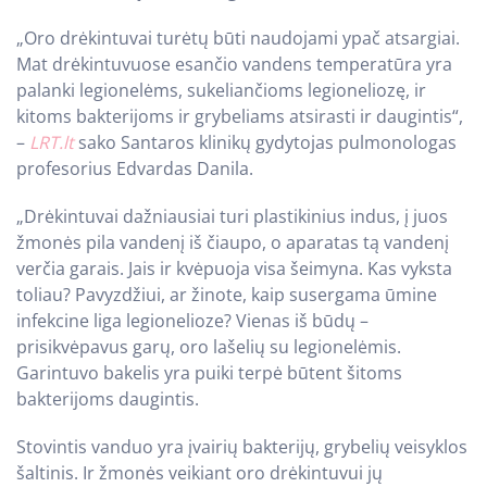
„Oro drėkintuvai turėtų būti naudojami ypač atsargiai.
Mat drėkintuvuose esančio vandens temperatūra yra
palanki legionelėms, sukeliančioms legioneliozę, ir
kitoms bakterijoms ir grybeliams atsirasti ir daugintis“,
–
LRT.lt
sako Santaros klinikų gydytojas pulmonologas
profesorius Edvardas Danila.
„Drėkintuvai dažniausiai turi plastikinius indus, į juos
žmonės pila vandenį iš čiaupo, o aparatas tą vandenį
verčia garais. Jais ir kvėpuoja visa šeimyna. Kas vyksta
toliau? Pavyzdžiui, ar žinote, kaip susergama ūmine
infekcine liga legionelioze? Vienas iš būdų –
prisikvėpavus garų, oro lašelių su legionelėmis.
Garintuvo bakelis yra puiki terpė būtent šitoms
bakterijoms daugintis.
Stovintis vanduo yra įvairių bakterijų, grybelių veisyklos
šaltinis. Ir žmonės veikiant oro drėkintuvui jų