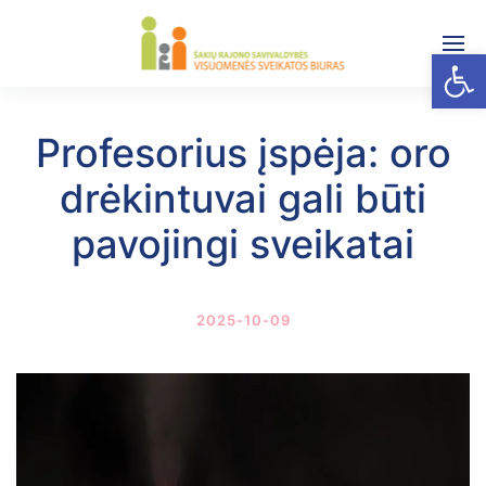
Open
Profesorius įspėja: oro
drėkintuvai gali būti
pavojingi sveikatai
2025-10-09