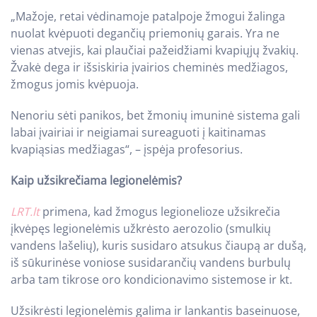
„Mažoje, retai vėdinamoje patalpoje žmogui žalinga
nuolat kvėpuoti degančių priemonių garais. Yra ne
vienas atvejis, kai plaučiai pažeidžiami kvapiųjų žvakių.
Žvakė dega ir išsiskiria įvairios cheminės medžiagos,
žmogus jomis kvėpuoja.
Nenoriu sėti panikos, bet žmonių imuninė sistema gali
labai įvairiai ir neigiamai sureaguoti į kaitinamas
kvapiąsias medžiagas“, – įspėja profesorius.
Kaip užsikrečiama legionelėmis?
LRT.lt
primena, kad žmogus legionelioze užsikrečia
įkvėpęs legionelėmis užkrėsto aerozolio (smulkių
vandens lašelių), kuris susidaro atsukus čiaupą ar dušą,
iš sūkurinėse voniose susidarančių vandens burbulų
arba tam tikrose oro kondicionavimo sistemose ir kt.
Užsikrėsti legionelėmis galima ir lankantis baseinuose,