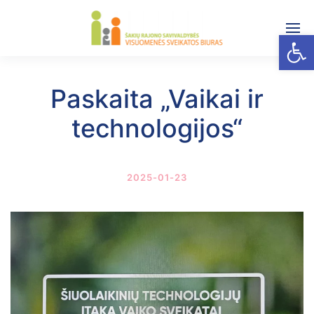
Open
Paskaita „Vaikai ir
technologijos“
2025-01-23