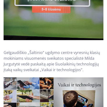
Gelgaudiškio „Šaltinio“ ugdymo centre vyresnių klasių
mokiniams visuomenės sveikatos specialistė Milda
Jurgutytė vedė paskaitą apie šiuolaikinių technologijų
įtaką vaikų sveikatai „Vaikai ir technologijos“.