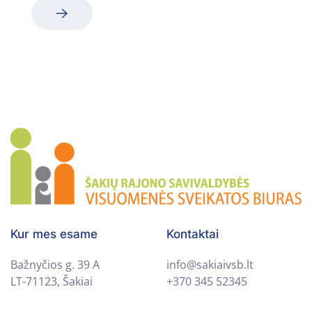
Kur mes esame
Kontaktai
Bažnyčios g. 39 A
info@sakiaivsb.lt
LT-71123, Šakiai
+370 345 52345