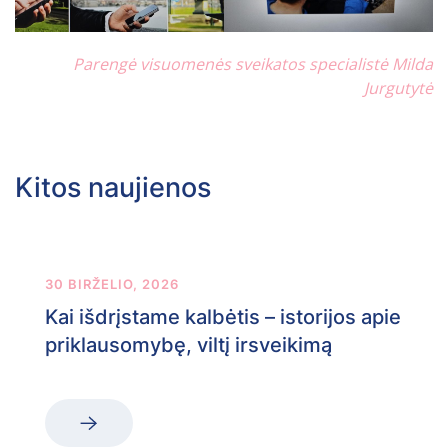
Parengė visuomenės sveikatos specialistė Milda
Jurgutytė
Kitos naujienos
30 BIRŽELIO, 2026
Kai išdrįstame kalbėtis – istorijos apie
priklausomybę, viltį irsveikimą