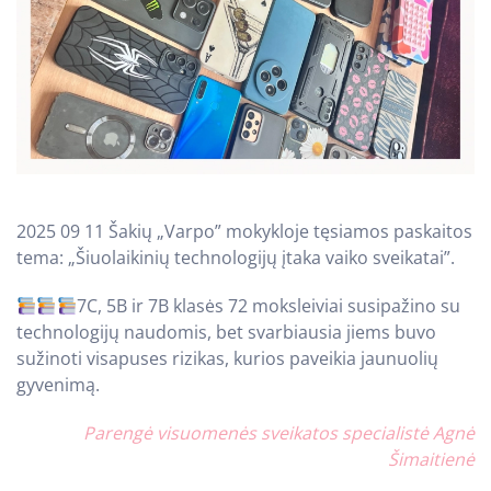
2025 09 11 Šakių „Varpo” mokykloje tęsiamos paskaitos
tema: „Šiuolaikinių technologijų įtaka vaiko sveikatai”.
7C, 5B ir 7B klasės 72 moksleiviai susipažino su
technologijų naudomis, bet svarbiausia jiems buvo
sužinoti visapuses rizikas, kurios paveikia jaunuolių
gyvenimą.
Parengė visuomenės sveikatos specialistė Agnė
Šimaitienė