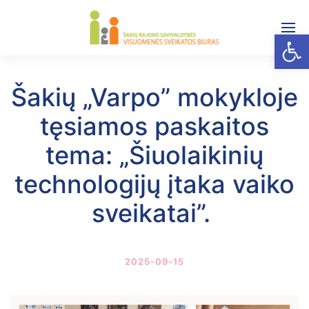
Open
Šakių „Varpo” mokykloje
tęsiamos paskaitos
tema: „Šiuolaikinių
technologijų įtaka vaiko
sveikatai”.
2025-09-15