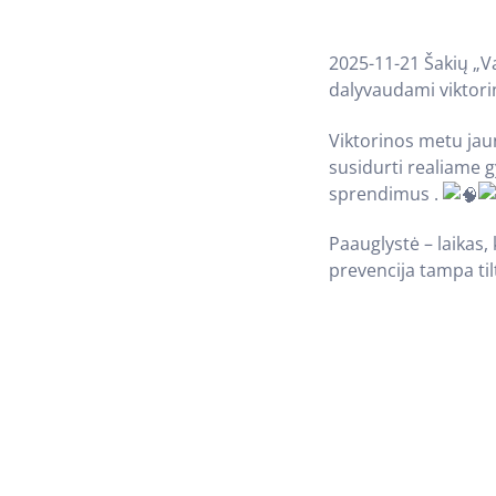
2025-11-21 Šakių „Va
dalyvaudami viktori
Viktorinos metu jaunu
susidurti realiame g
sprendimus .
Paauglystė – laikas,
prevencija tampa til