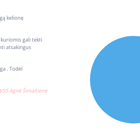
ngą kelionę
 kuriomis gali tekti
mti atsakingus
ga . Todėl
VSS Agnė Šimaitienė