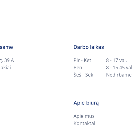
esame
Darbo laikas
g. 39 A
Pir - Ket
8 - 17 val.
akiai
Pen
8 - 15.45 val.
Šeš - Sek
Nedirbame
Apie biurą
Apie mus
Kontaktai