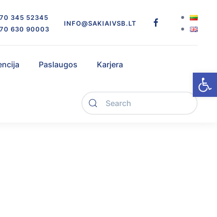
70 345 52345
INFO@SAKIAIVSB.LT
70 630 90003
encija
Paslaugos
Karjera
Open