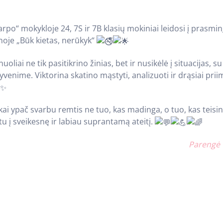
rpo“ mokykloje 24, 7S ir 7B klasių mokiniai leidosi į prasmi
noje „Būk kietas, nerūkyk“
oliai ne tik pasitikrino žinias, bet ir nusikėlė į situacijas, su
yvenime. Viktorina skatino mąstyti, analizuoti ir drąsiai prii
 kai ypač svarbu remtis ne tuo, kas madinga, o tuo, kas teisin
tu į sveikesnę ir labiau suprantamą ateitį.
Parengė 