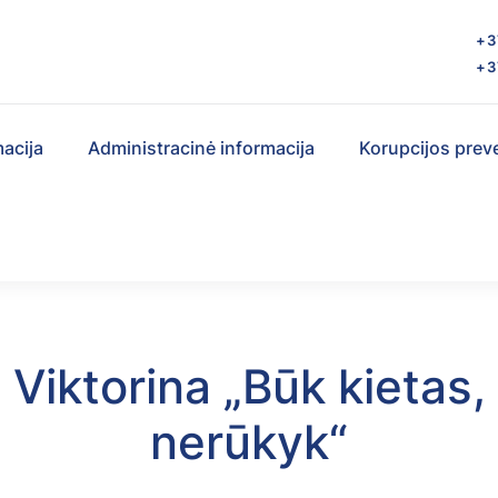
s
+3
+3
macija
Administracinė informacija
Korupcijos prev
Viktorina „Būk kietas,
nerūkyk“