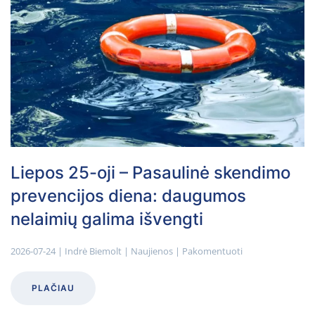
Liepos 25-oji – Pasaulinė skendimo
prevencijos diena: daugumos
nelaimių galima išvengti
2026-07-24
|
Indrė Biemolt
|
Naujienos
|
Pakomentuoti
PLAČIAU