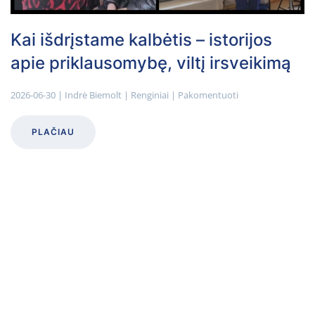
Kai išdrįstame kalbėtis – istorijos
apie priklausomybę, viltį irsveikimą
2026-06-30
|
Indrė Biemolt
|
Renginiai
|
Pakomentuoti
PLAČIAU